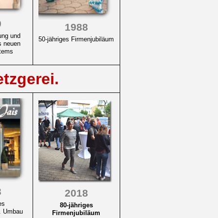
9
1988
ung und
50-jähriges Firmenjubiläum
s neuen
tems
tzgerei.
3
2018
es
80-jähriges
m. Umbau
Firmenjubiläum