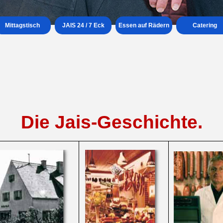
Menü überspringen
Mittagstisch
▼
JAIS 24 / 7 Eck
Essen auf Rädern
Catering
Die Jais-Geschichte.