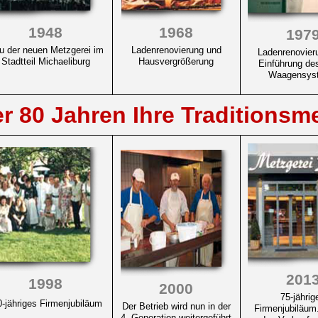
1948
1968
197
u der neuen Metzgerei im
Ladenrenovierung und
Ladenrenovier
Stadtteil Michaeliburg
Hausvergrößerung
Einführung de
Waagensys
er 80 Jahren Ihre Traditionsme
201
1998
2000
75-jährig
-jähriges Firmenjubiläum
Der Betrieb wird nun in der
Firmenjubiläu
4. Generation weitergeführt